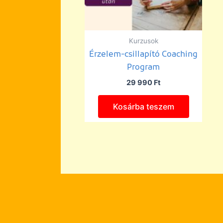
Kurzusok
Érzelem-csillapító Coaching
Program
29 990
Ft
Kosárba teszem