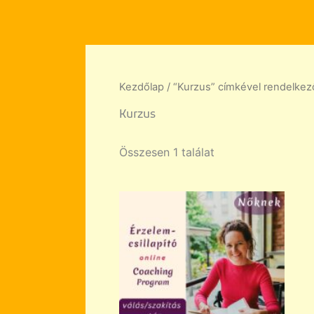
Skip
to
content
Kezdőlap
/ “Kurzus” címkével rendelke
Kurzus
Összesen 1 találat