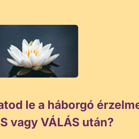
atod le a háborgó érzelm
S vagy VÁLÁS után?