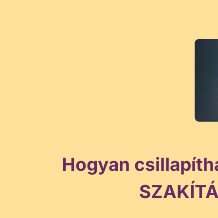
Skip
to
content
Hogyan csillapíth
SZAKÍTÁ