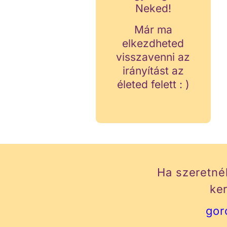
Neked!
Már ma
elkezdheted
visszavenni az
irányítást az
életed felett : )
Ha szeretné
ke
gor