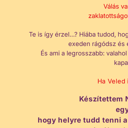
Válás va
zaklatottságo
Te is így érzel…? Hiába tudod, h
exeden rágódsz és 
És ami a legrosszabb: valaho
kapa
Ha Veled 
Készítettem 
egy
hogy helyre tudd tenni 