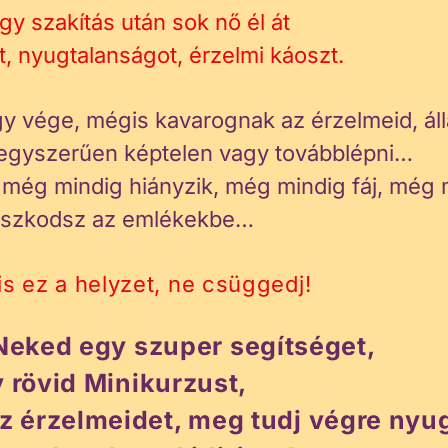
gy szakítás után sok nő él át
t, nyugtalanságot, érzelmi káoszt.
ogy vége, mégis kavarognak az érzelmeid, ál
egyszerűen képtelen vagy továbblépni…
l még mindig hiányzik, még mindig fáj, még 
szkodsz az emlékekbe…
is ez a helyzet, ne csüggedj!
Neked egy szuper segítséget,
 rövid Minikurzust,
az érzelmeidet, meg tudj végre nyu