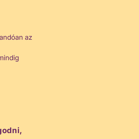
landóan az
mindig
godni,