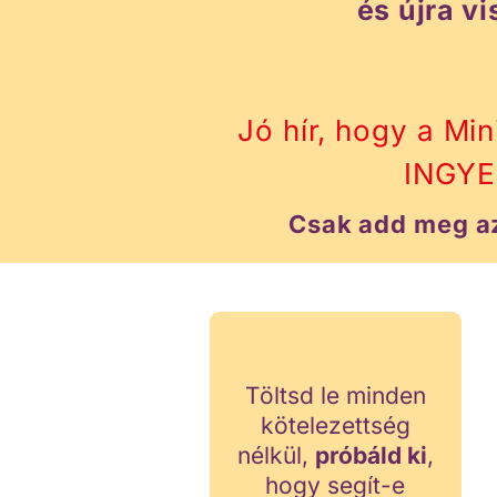
és újra v
Jó hír, hogy a Mi
INGYE
Csak add meg az
Töltsd le minden
kötelezettség
nélkül,
próbáld ki
,
hogy segít-e